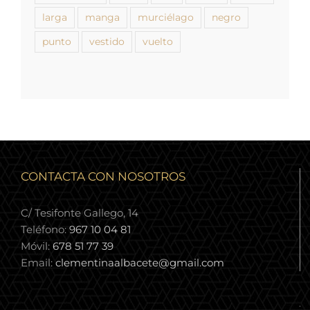
larga
manga
murciélago
negro
punto
vestido
vuelto
CONTACTA CON NOSOTROS
C/ Tesifonte Gallego, 14
Teléfono:
967 10 04 81
Móvil:
678 51 77 39
Email:
clementinaalbacete@gmail.com