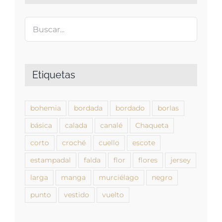
Etiquetas
bohemia
bordada
bordado
borlas
básica
calada
canalé
Chaqueta
corto
croché
cuello
escote
estampadal
falda
flor
flores
jersey
larga
manga
murciélago
negro
punto
vestido
vuelto