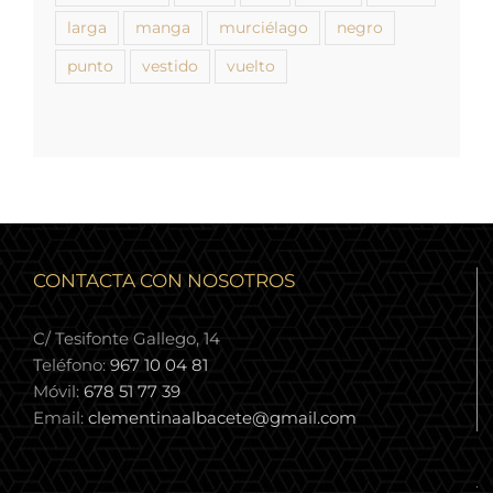
larga
manga
murciélago
negro
punto
vestido
vuelto
CONTACTA CON NOSOTROS
C/ Tesifonte Gallego, 14
Teléfono:
967 10 04 81
Móvil:
678 51 77 39
Email:
clementinaalbacete@gmail.com