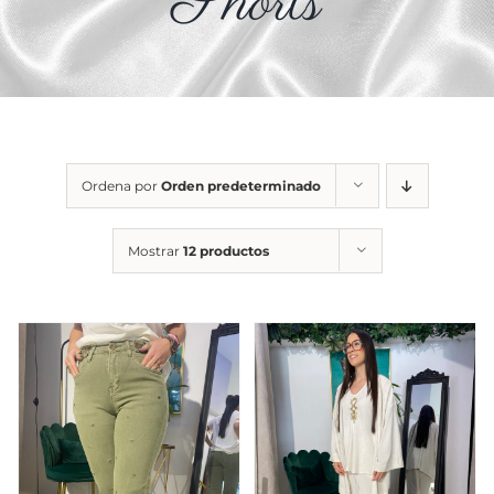
Shorts
Ordena por
Orden predeterminado
Mostrar
12 productos
SELECCIONAR
SELECCIONAR
ESTE
ESTE
OPCIONES
/
OPCIONES
/
PRODUCTO
PRODUCT
DETALLES
DETALLES