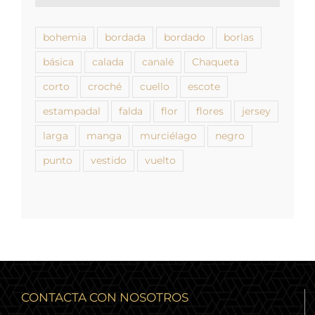
bohemia
bordada
bordado
borlas
básica
calada
canalé
Chaqueta
corto
croché
cuello
escote
estampadal
falda
flor
flores
jersey
larga
manga
murciélago
negro
punto
vestido
vuelto
CONTACTA CON NOSOTROS