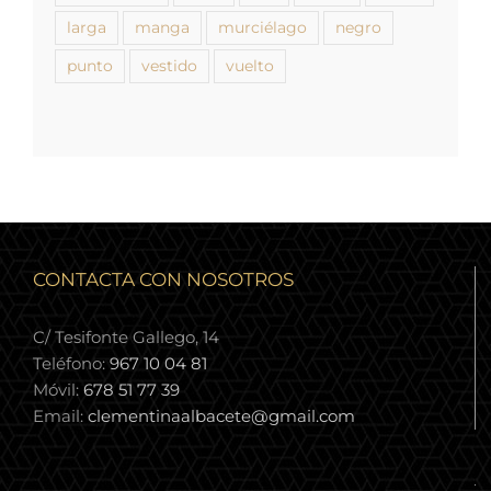
larga
manga
murciélago
negro
punto
vestido
vuelto
CONTACTA CON NOSOTROS
C/ Tesifonte Gallego, 14
Teléfono:
967 10 04 81
Móvil:
678 51 77 39
Email:
clementinaalbacete@gmail.com