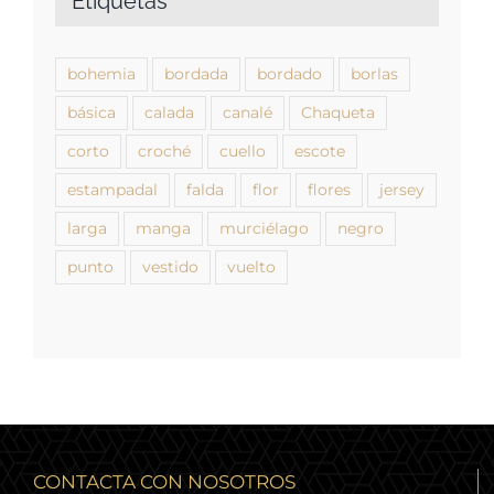
Etiquetas
bohemia
bordada
bordado
borlas
básica
calada
canalé
Chaqueta
corto
croché
cuello
escote
estampadal
falda
flor
flores
jersey
larga
manga
murciélago
negro
punto
vestido
vuelto
CONTACTA CON NOSOTROS