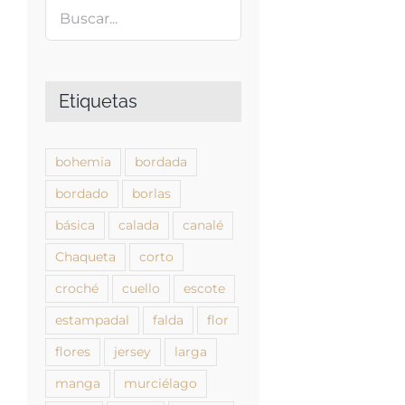
Etiquetas
bohemia
bordada
bordado
borlas
básica
calada
canalé
Chaqueta
corto
croché
cuello
escote
estampadal
falda
flor
flores
jersey
larga
manga
murciélago