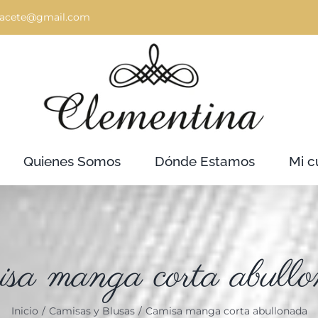
bacete@gmail.com
Quienes Somos
Dónde Estamos
Mi c
sa manga corta abull
Inicio
Camisas y Blusas
Camisa manga corta abullonada