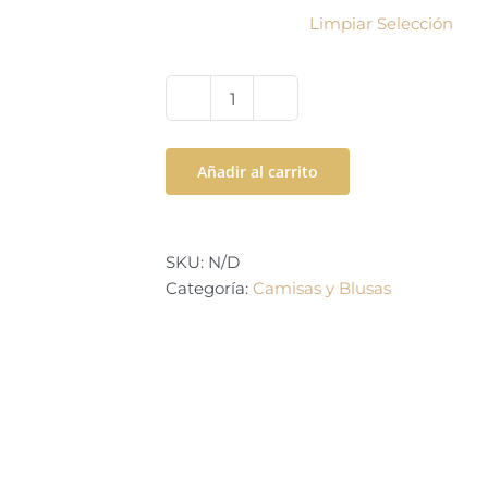
Limpiar Selección
Camisa
manga
corta
Añadir al carrito
abullonada
cantidad
SKU:
N/D
Categoría:
Camisas y Blusas